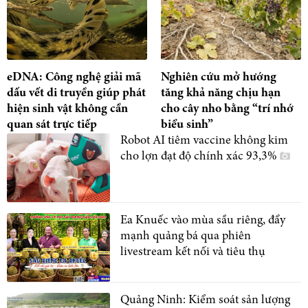
eDNA: Công nghệ giải mã
Nghiên cứu mở hướng
dấu vết di truyền giúp phát
tăng khả năng chịu hạn
hiện sinh vật không cần
cho cây nho bằng “trí nhớ
quan sát trực tiếp
biểu sinh”
Robot AI tiêm vaccine không kim
cho lợn đạt độ chính xác 93,3%
Ea Knuếc vào mùa sầu riêng, đẩy
mạnh quảng bá qua phiên
livestream kết nối và tiêu thụ
Quảng Ninh: Kiểm soát sản lượng