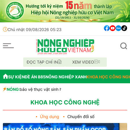
Chủ nhật 09/08/2026 05:23
ĐỌC TẠP CHÍ IN
XEM VIDEO
SỰ KIỆN
ĐỀ ÁN 885
NÔNG NGHIỆP XANH
KHOA HỌC CÔNG NG
c bảo vệ thực vật sinh học vào hoạt động
NÓNG:
 hành xe hưởng ứng Lễ hội Sầu riêng năm 2026 quy mô lớn và tiềm 
9 mẫu xăng dầu kém chất lượng
KHOA HỌC CÔNG NGHỆ
Ứng dụng
Chuyển đổi số