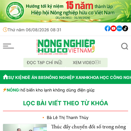
Thứ năm 06/08/2026 08:31
ĐỌC TẠP CHÍ IN
XEM VIDEO
SỰ KIỆN
ĐỀ ÁN 885
NÔNG NGHIỆP XANH
KHOA HỌC CÔNG NG
Ghana phổ biến kho lạnh không dùng điện giúp giảm thất thoát ra
NÓNG:
Colorado: Nông dân chuyển đổi luân canh để duy trì sản xuất khoa
Tp. Huế: Xã Quảng Điền ra mắt Tổ hợp tác nuôi trồng thủy sản th
LỌC BÀI VIẾT THEO TỪ KHÓA
Bà Lê Thị Thanh Thùy
Thúc đẩy chuyển đổi số trong nông