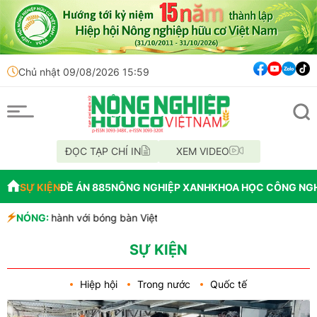
Chủ nhật 09/08/2026 15:59
ĐỌC TẠP CHÍ IN
XEM VIDEO
SỰ KIỆN
ĐỀ ÁN 885
NÔNG NGHIỆP XANH
KHOA HỌC CÔNG NG
ng hành với bóng bàn Việt Nam bước vào mùa giải đỉnh cao
NÓNG:
á rừng tại lâm phần BQL RPH Lâm Hà quản lý
h đồng Mường Than
SỰ KIỆN
Hiệp hội
Trong nước
Quốc tế