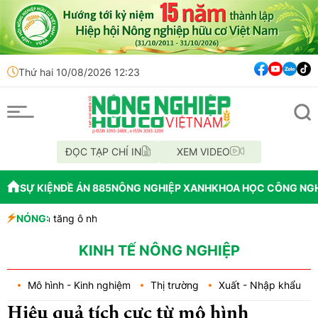
Thứ hai 10/08/2026 12:23
ĐỌC TẠP CHÍ IN
XEM VIDEO
SỰ KIỆN
ĐỀ ÁN 885
NÔNG NGHIỆP XANH
KHOA HỌC CÔNG NG
ăng ô nhiễm vi nhựa
NÓNG:
nh bao bì thân thiện môi trường
ăng giá vùng cực
KINH TẾ NÔNG NGHIỆP
Mô hình - Kinh nghiệm
Thị trường
Xuất - Nhập khẩu
Hiệu quả tích cực từ mô hình