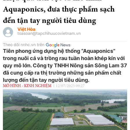
Aquaponics, đưa thực phẩm sạch
đến tận tay người tiêu dùng
Việt Hòa
toasoan@tapchihuucovietnam.vn
Theo dõi nnhc.vn trên
Tiên phong ứng dụng hệ thống “Aquaponics”
trong nuôi cá và trồng rau tuần hoàn khép kín với
quy mô lớn. Công ty TNHH Nông sản Sông Lam 37
đã cung cấp ra thị trường những sản phẩm chất
lượng đến tận tay người tiêu dùng.
MÔ HÌNH - KINH NGHIỆM
12/07/2025 09:27