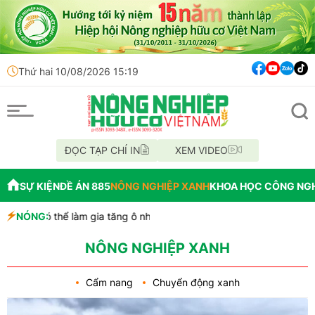
Thứ hai 10/08/2026 15:19
ĐỌC TẠP CHÍ IN
XEM VIDEO
SỰ KIỆN
ĐỀ ÁN 885
NÔNG NGHIỆP XANH
KHOA HỌC CÔNG NG
 có thể làm gia tăng ô nhiễm vi nhựa
NÓNG:
hẩm cây chuối thành bao bì thân thiện môi trường
 thực vật giữa băng giá vùng cực
NÔNG NGHIỆP XANH
Cẩm nang
Chuyển động xanh