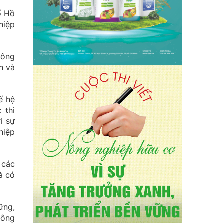
ố Hồ
hiệp
công
h và
ế hệ
 thi
i sự
hiệp
 các
à có
ững,
công