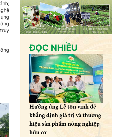
ảnh;
nghệ
dụng
 động
truy
ĐỌC NHIỀU
công
Hưởng ứng Lễ tôn vinh để
khẳng định giá trị và thương
hiệu sản phẩm nông nghiệp
hữu cơ