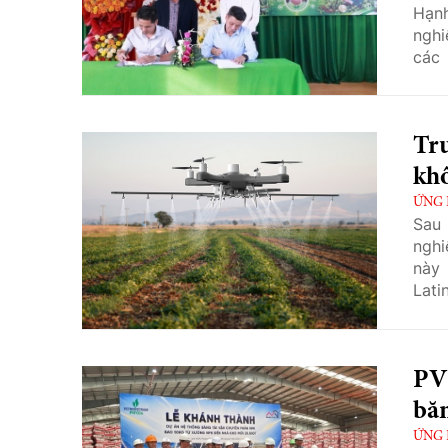
Hạn
nghi
các
Nong
việc
nông
Tr
kh
ỨNG
Sau 
nghi
này 
Lati
pháp
cơ g
nông
PV
băn
ỨNG