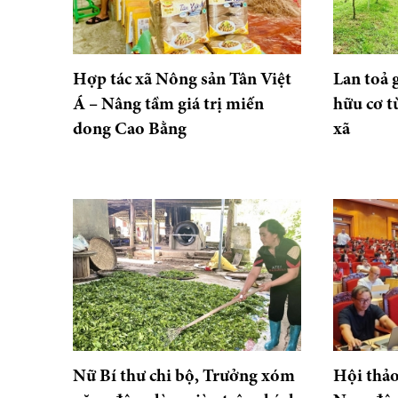
Hợp tác xã Nông sản Tân Việt
Lan toả 
Á – Nâng tầm giá trị miến
hữu cơ t
dong Cao Bằng
xã
Nữ Bí thư chi bộ, Trưởng xóm
Hội thảo