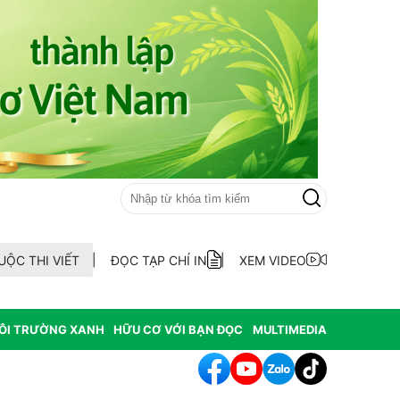
UỘC THI VIẾT
ĐỌC TẠP CHÍ IN
XEM VIDEO
ÔI TRƯỜNG XANH
HỮU CƠ VỚI BẠN ĐỌC
MULTIMEDIA
 bố quy hoạch chiến lược, chính thức đạt tiêu chí đô thị loại I