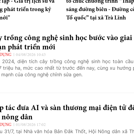
ập - Giá trị lịch sử và
tổ chức chương trình “Thắ
g phát triển trong kỷ
sáng đường biên - Đường c
mới"
Tổ quốc” tại xã Trà Lĩnh
 trồng công nghệ sinh học bước vào giai
n phát triển mới
 DỤNG
04/08/2026 10:43
2024, diện tích cây trồng công nghệ sinh học toàn cầu
7 triệu ha, mức cao nhất từ trước đến nay, cùng xu hướng 
n mạnh của công nghệ chỉnh sửa gen.
 tác đưa AI và sàn thương mại điện tử đ
i nông dân
 DỤNG
01/08/2026 17:02
u 31/7, tại Nhà văn hóa Bản Đắk Thốt, Hội Nông dân xã T