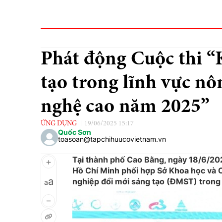
Phát động Cuộc thi “
tạo trong lĩnh vực n
nghệ cao năm 2025”
ỨNG DỤNG
19/06/2025 15:17
Quốc Sơn
toasoan@tapchihuucovietnam.vn
Tại thành phố Cao Bằng, ngày 18/6/2
Hồ Chí Minh phối hợp Sở Khoa học và
a
nghiệp đổi mới sáng tạo (ĐMST) trong
a