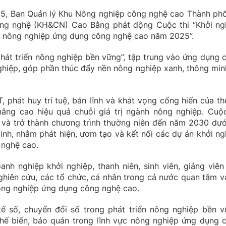
25, Ban Quản lý Khu Nông nghiệp công nghệ cao Thành ph
ng nghệ (KH&CN) Cao Bằng phát động Cuộc thi “Khởi ng
ực nông nghiệp ứng dụng công nghệ cao năm 2025”.
phát triển nông nghiệp bền vững”, tập trung vào ứng dụng 
nghiệp, góp phần thúc đẩy nền nông nghiệp xanh, thông min
 phát huy trí tuệ, bản lĩnh và khát vọng cống hiến của th
ng cao hiệu quả chuỗi giá trị ngành nông nghiệp. Cuộc
và trở thành chương trình thường niên đến năm 2030 dướ
h, nhằm phát hiện, ươm tạo và kết nối các dự án khởi ng
 nghệ cao.
anh nghiệp khởi nghiệp, thanh niên, sinh viên, giảng viên
nghiên cứu, các tổ chức, cá nhân trong cả nước quan tâm v
ông nghiệp ứng dụng công nghệ cao.
 tế số, chuyển đổi số trong phát triển nông nghiệp bền v
 chế biến, bảo quản trong lĩnh vực nông nghiệp ứng dụng 