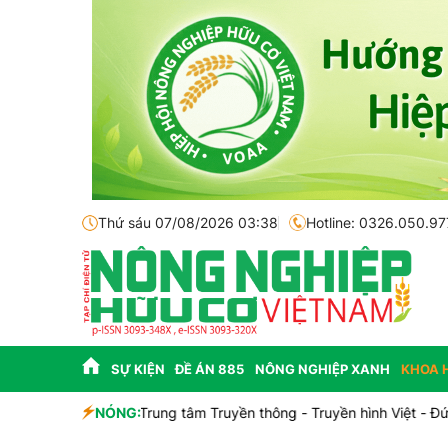
Thứ sáu 07/08/2026 03:38
Hotline: 0326.050.97
SỰ KIỆN
ĐỀ ÁN 885
NÔNG NGHIỆP XANH
KHOA 
NÓNG:
Lễ hội Sầu riêng Đắk Lắk 2026 là đòn bẩy cho