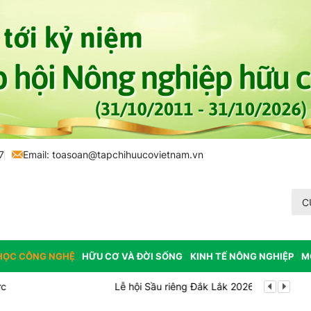
7
Email: toasoan@tapchihuucovietnam.vn
C
HỌC CÔNG NGHỆ
HỮU CƠ VÀ ĐỜI SỐNG
KINH TẾ NÔNG NGHIỆP
M
 quảng bá thương hiệu và thu hút nhà đầu tư
Bắc Ninh công