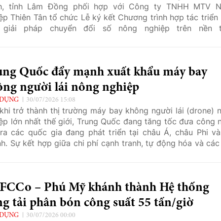
h, tỉnh Lâm Đồng phối hợp với Công ty TNHH MTV 
ệp Thiên Tân tổ chức Lễ ký kết Chương trình hợp tác triển 
 giải pháp chuyển đổi số nông nghiệp trên nền 
Nghiep360.com. Sự kiện mở ra bước tiến quan trọng t
 ứng dụng công nghệ số vào sản xuất, kinh doanh và tiêu
 sản cho bà con nông dân địa phương.
ung Quốc đẩy mạnh xuất khẩu máy bay
ông người lái nông nghiệp
 DỤNG
30/07/2026 15:08
khi trở thành thị trường máy bay không người lái (drone) 
ệp lớn nhất thế giới, Trung Quốc đang tăng tốc đưa công 
ra các quốc gia đang phát triển tại châu Á, châu Phi v
nh. Sự kết hợp giữa chi phí cạnh tranh, tự động hóa và các 
 nông nghiệp thông minh được kỳ vọng sẽ thúc đẩy quá t
iới hóa, giảm lao động thủ công và nâng cao hiệu quả sản 
 nghiệp tại nhiều thị trường mới nổi.
FCCo – Phú Mỹ khánh thành Hệ thống
g tải phân bón công suất 55 tấn/giờ
 DỤNG
30/07/2026 00:00