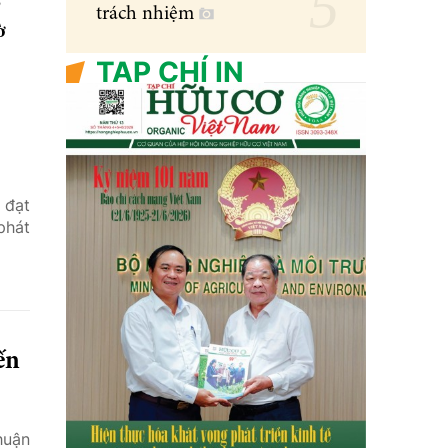
p
trách nhiệm
ờ
TẠP CHÍ IN
 đạt
phát
ến
huận