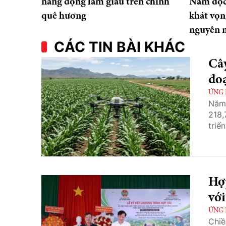
năng động làm giàu trên chính
Nam độc l
quê hương
khát vọn
nguyên 
CÁC TIN BÀI KHÁC
Cây
đoạ
ỨNG
Năm 
218,
triể
Hợp
vớ
ỨNG
Chiề