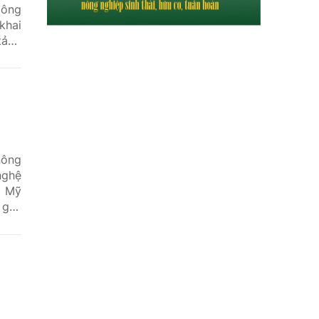
Nông
khai
tảng
rong
 thụ
nông
nghệ
à Mỹ
giải
rình
xuất