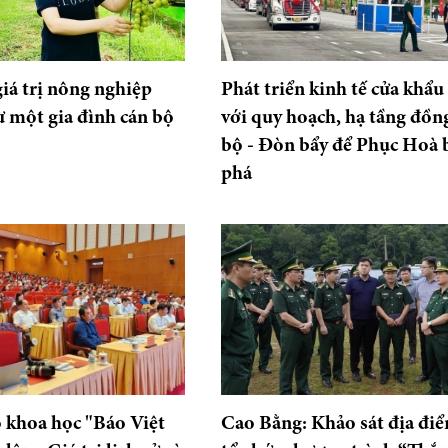
giá trị nông nghiệp
Phát triển kinh tế cửa khẩu
ừ một gia đình cán bộ
với quy hoạch, hạ tầng đồn
bộ - Đòn bẩy để Phục Hoà 
phá
 khoa học "Báo Việt
Cao Bằng: Khảo sát địa đi