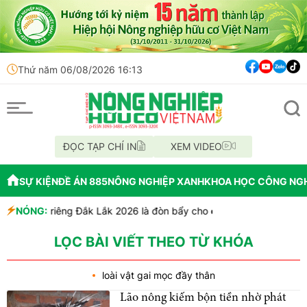
Thứ năm 06/08/2026 16:13
ĐỌC TẠP CHÍ IN
XEM VIDEO
SỰ KIỆN
ĐỀ ÁN 885
NÔNG NGHIỆP XANH
KHOA HỌC CÔNG NG
Lễ hội Sầu riêng Đắk Lắk 2026 là đòn bẩy cho quảng bá thương hiệu 
NÓNG:
Bắc Ninh công bố quy hoạch chiến lược, chính thức đạt tiêu chí đô thị 
Cách tư duy mới: Hỗ trợ người dân bỏ nghề giết mổ chó mèo
LỌC BÀI VIẾT THEO TỪ KHÓA
loài vật gai mọc đầy thân
Lão nông kiếm bộn tiền nhờ phát