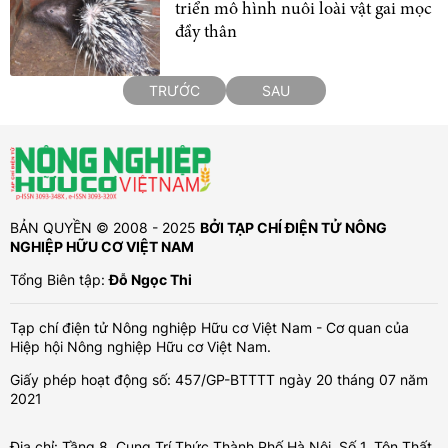
triển mô hình nuôi loài vật gai mọc
đầy thân
TRƯỚC
SAU
BẢN QUYỀN © 2008 - 2025
BỞI TẠP CHÍ ĐIỆN TỬ NÔNG
NGHIỆP HỮU CƠ VIỆT NAM
Tổng Biên tập:
Đỗ Ngọc Thi
Tạp chí điện tử Nông nghiệp Hữu cơ Việt Nam - Cơ quan của
Hiệp hội Nông nghiệp Hữu cơ Việt Nam.
Giấy phép hoạt động số: 457/GP-BTTTT ngày 20 tháng 07 năm
2021
Địa chỉ: Tầng 8, Cung Trí Thức Thành Phố Hà Nội, Số 1, Tôn Thất