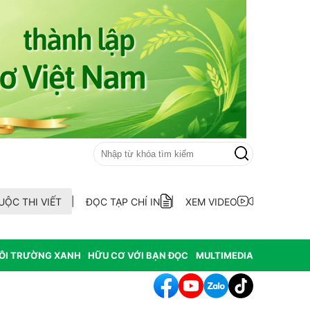
UỘC THI VIẾT
ĐỌC TẠP CHÍ IN
XEM VIDEO
ÔI TRƯỜNG XANH
HỮU CƠ VỚI BẠN ĐỌC
MULTIMEDIA
ố để xây dựng một nền nông nghiệp hiện đại