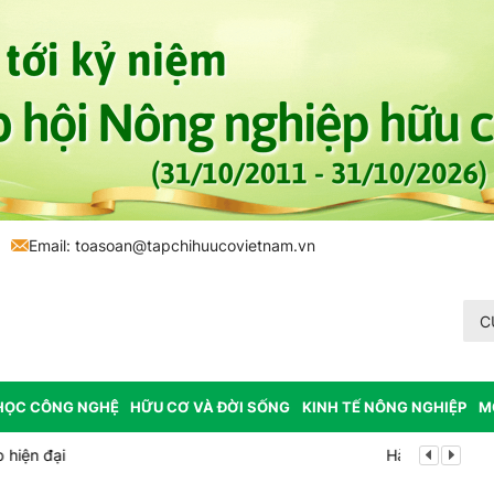
Email: toasoan@tapchihuucovietnam.vn
C
HỌC CÔNG NGHỆ
HỮU CƠ VÀ ĐỜI SỐNG
KINH TẾ NÔNG NGHIỆP
M
dự án điện gió hơn 7.800 tỷ đồng
Chuyển đổi s