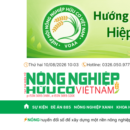
Thứ hai 10/08/2026 10:03
Hotline: 0326.050.977
SỰ KIỆN
ĐỀ ÁN 885
NÔNG NGHIỆP XANH
KHOA 
NÓNG:
Hà Tĩnh: Chấp thuận chủ trương đầu tư cụm 4 