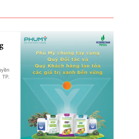
g
uyền
 TP.