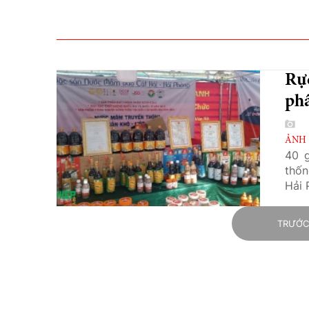
Rực
ph
ẢNH
40 g
thốn
Hải 
TRƯỚ