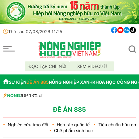
Thứ sáu 07/08/2026 11:25
ĐỌC TẠP CHÍ IN
XEM VIDEO
SỰ KIỆN
ĐỀ ÁN 885
NÔNG NGHIỆP XANH
KHOA HỌC CÔNG NG
P 13% cho 6 tháng cuối năm 2026
NÓNG:
ẩm chế biến không rõ nguồn gốc trên xe khách
 môi trường nghiêm trọng tại Hoa Kỳ
ĐỀ ÁN 885
Nghiên cứu trao đổi
Hợp tác quốc tế
Tiêu chuẩn hữu cơ
Chế phẩm sinh học